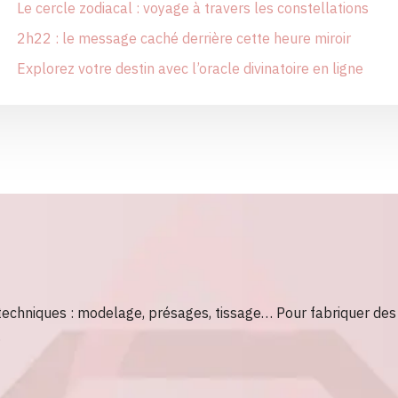
Le cercle zodiacal : voyage à travers les constellations
2h22 : le message caché derrière cette heure miroir
Explorez votre destin avec l’oracle divinatoire en ligne
 techniques : modelage, présages, tissage… Pour fabriquer des 
…