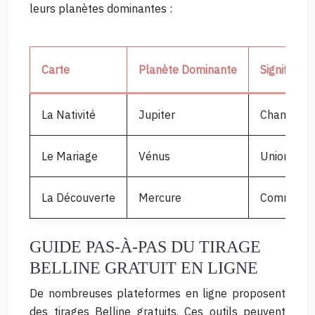
leurs planètes dominantes :
Carte
Planète Dominante
Significat
La Nativité
Jupiter
Chance, pr
Le Mariage
Vénus
Union, amo
La Découverte
Mercure
Communicat
GUIDE PAS-À-PAS DU TIRAGE
BELLINE GRATUIT EN LIGNE
De nombreuses plateformes en ligne proposent
des tirages Belline gratuits. Ces outils peuvent