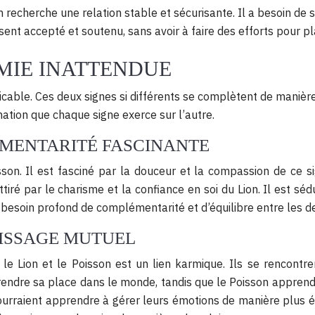
 recherche une relation stable et sécurisante. Il a besoin de s
 sent accepté et soutenu, sans avoir à faire des efforts pour pla
IMIE INATTENDUE
xplicable. Ces deux signes si différents se complètent de mani
cination que chaque signe exerce sur l’autre.
LÉMENTARITÉ FASCINANTE
Poisson. Il est fasciné par la douceur et la compassion de ce
tiré par le charisme et la confiance en soi du Lion. Il est séd
n besoin profond de complémentarité et d’équilibre entre les d
TISSAGE MUTUEL
 le Lion et le Poisson est un lien karmique. Ils se rencontre
prendre sa place dans le monde, tandis que le Poisson apprend a
urraient apprendre à gérer leurs émotions de manière plus équi