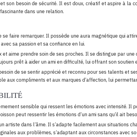
n et son besoin de sécurité. Il est doux, créatif et aspire à la
ascinante dans une relation.
e se faire remarquer. Il possède une aura magnétique qui attire
 avec sa passion et sa confiance en lui.
 et aime prendre soin de ses proches. Il se distingue par une 
jours prêt à aider un ami en difficulté, lui offrant son soutien 
besoin de se sentir apprécié et reconnu pour ses talents et ses
ble aux compliments et aux marques d’affection, lui permettan
BILITÉ
êmement sensible qui ressent les émotions avec intensité. Il 
oisson peut ressentir les émotions d’un ami sans qu’il ait besoi
un artiste dans l’âme. Il s’adapte facilement aux situations 
riginales aux problèmes, s’adaptant aux circonstances avec so